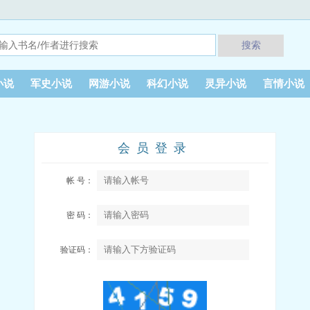
搜索
小说
军史小说
网游小说
科幻小说
灵异小说
言情小说
会员登录
帐 号：
密 码：
验证码：