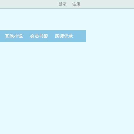
登录
注册
其他小说
会员书架
阅读记录