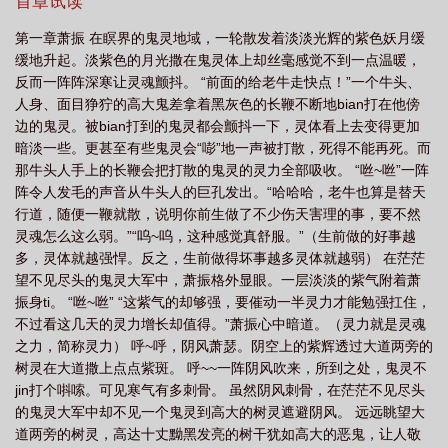
己的一生。恶魔指环，恶魔果实，恶魔之心，恶魔之盾……一件件
首章试读
神器接踵而来。洛基山脉迷雾森林神之古战场恶魔大陆……一些列
第一章萧振 在瞑界的鬼灵地域，一轮散发着淡淡光辉的紫色妖月缓
惊心动魄的新征途。
缓地升起。淡紫色的月光撒在鬼灵体上却丝毫感觉不到一点温暖，
反而一阵阵深寒让灵魂颤抖。 “前面的给老牛走快点！”一个牛头、
人身、面目狰狞的高大鬼差拿着黑灰色的长鞭不断地bian打在他傍
边的鬼灵。被bian打到的鬼灵都会颤抖一下，灵体看上去变得更加
暗淡一些。更甚至有些鬼灵会“嘭”地一声被打散，死得不能再死。而
那牛头人手上的长鞭会把打散的鬼灵的灵力全部吸收。 “咝~咝”一阵
阵令人发毛的声音从牛头人的巨孔发出。“哈哈哈，老牛也算是替天
行道，随便一鞭就散，说明你前生做了不少伤天害理的事，要不然
灵魂怎么这么弱。”“呜~呜，这种感觉真舒服。”（生前做的好事越
多，灵体就越强悍。反之，生前做得坏事越多灵体就越弱） 在茫茫
望不见尽头的鬼灵大军中，萧振格外显眼。一层淡淡的紫气附着萧
振身ti。 “咝~咝” “这紫气的却够强，要催动一半灵力才能勉强扛住，
不过看这几天的灵力增长却值得。”萧振心中暗道。（灵力就是灵魂
之力，简称灵力） 呼~呼，阴风萧瑟。阴空上的紫辉透过大道两旁的
树灵在大道撒上点点紫斑。 呼~~一阵阴风吹来，所到之处，鬼灵不
jin打个唞嗦。可见寒气有多刺骨。 虽然阴风刺骨，在茫茫不见尽头
的鬼灵大军中却不见一个鬼灵到高大的树灵遮避阴风。 远远眺望大
道两旁的树灵，高达十丈黝黑发亮的树干犹如高大的恶鬼，让人敬