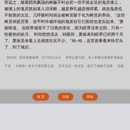
而远之，随着阴风飘荡的树藤不时会把一些不慎走近的鬼灵缠上，
被缠上的鬼灵犹如落入沼泽般，越是挣扎越是缠得紧。就连鬼差也
不敢靠的太近。几呼吸时间就会被树灵吸干化为树灵的养份。 “这些
树灵倒是厉害，连平时作威作福的鬼差在它们面前也老实起来。”萧
振暗道。 在瞑界感觉不了日夜的变化，因为瞑界没有太阳，只有一
轮紫色的妖月。 时间悠悠流去，转眼间，萧振来到瞑界已经两个月
了。萧振灵体看上去感觉壮实不少。 “哈~哈，这苦差事看来快尽头
了，到了城后...
四合院：投奔贾家被辱，日子红红火火
将军以妻为妾，夫人和离后逆袭罗雪娘洛
子清
大唐第一皇太子唐羽萧玉淑
玄学王妃一身反骨，诸王下场惨不忍睹
总裁
爹地，换个姿势宠妈咪！
亮剑：我是李云龙，开局让旅长背锅
关山不渡清欢罗雪
娘洛子清
皇子凶猛：这个小娘子我抢定了
藏匿
神医世子妃：病弱世子他不经
撩
离婚净身出户，我被京圈大佬强娶了
罗雪娘洛子清
纯属意外，从一碗面五
首 页
目录
阅读
十块钱开始
棠落星野
薄总，夫人才是您的头号黑粉！
直播算命太火，全球大
佬请我出山
帮老婆成首富，结果你说离婚？
今天的我依旧没有退役[重生]
开局
重金求子，闪婚美艳女总裁
罪爱甜妻
恶雌又坏又渣五个兽夫争被打顾纯善百度网
搜 索
盘未删减
主角叫顾纯善的小说
主角叫叶舟叶莲的小说
叶言一最新小说恶雌又