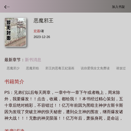
加入书架
恶魔邪王
宏愿
/著
2023-12-26
最新章节：
新书消息
恶魔邪少
恶魔邪焰
邪王的恶毒王妃漫画
说你爱我全文免费读
请放过
复杂的恶魔
恶魔邪笑图片
邪魔的王宠
邪魔圣王图片
邪王宠狂妻恶魔五
书籍简介
小姐
邪魅恶魔
邪王的魔妃
魔鬼邪王的强宠
邪王的小魔妃完结
恶魔
PS：兄弟们以后每天两章，一章中午一章下午或者晚上，周末除
邪王 顾北
邪王的恶毒
邪恶魔王图片
邪王的恶毒王妃动漫
邪戾魔
外，我要爆发！！点击，收藏，都给我！！本书经过精心策划，五
王
恶魔邪王怎么画
恶魔的邪降结局
恶魔王妃
恶魔和邪神
邪王魔妃
十章后绝对精彩，不容错过！！亿万年前因为黑暗主神伊古斯卡斯
全文免费阅读
邪王的恶毒王妃
恶魔的邪降1
魔王邪鋆
邪魔王
恶魔
因为发现了突破主神的惊天秘密，遭到众主神的围攻，继而爆发诸
神大战！！！无数的神灵陨落！！亿万年后，萧振身死，是命运，
邪临
邪王魔尊
还是冥冥中的注定，萧振重生后的到黑暗主神的超神器，改变的自