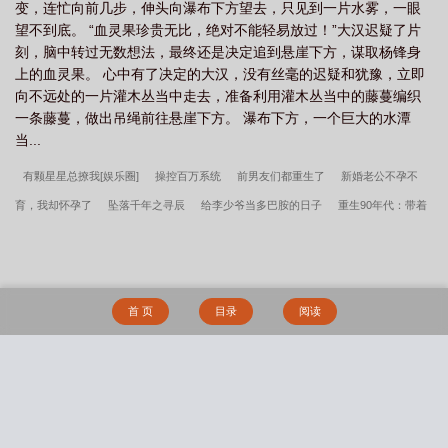
变，连忙向前几步，伸头向瀑布下方望去，只见到一片水雾，一眼
望不到底。 “血灵果珍贵无比，绝对不能轻易放过！”大汉迟疑了片
刻，脑中转过无数想法，最终还是决定追到悬崖下方，谋取杨锋身
上的血灵果。 心中有了决定的大汉，没有丝毫的迟疑和犹豫，立即
向不远处的一片灌木丛当中走去，准备利用灌木丛当中的藤蔓编织
一条藤蔓，做出吊绳前往悬崖下方。 瀑布下方，一个巨大的水潭
当...
有颗星星总撩我[娱乐圈]
操控百万系统
前男友们都重生了
新婚老公不孕不
育，我却怀孕了
坠落千年之寻辰
给李少爷当多巴胺的日子
重生90年代：带着
空间做媳妇
九千岁，女帝她又纳妃了
甜婚蜜爱：帝国总裁就宠我
诸天改革
者
漫威世界的咸鱼
读蒙古第二次西征有感
九荒少年游
造梦游戏
我有一
个家族群（美食群穿）
网游之圣匠
逆天神器
来，朝哥哥怀里撞
华夏至尊守
首 页
目录
阅读
护神
特工女帝：陛下，请选夫
恶雌又坏又渣五个兽夫争被打顾纯善百度网盘未删
减
主角叫顾纯善的小说
主角叫叶舟叶莲的小说
叶言一最新小说恶雌又坏又渣
五个兽夫争被打
七零渣夫吃绝户二嫁大佬宠不停小说笔趣阁正版
恶雌又坏又渣五
搜 索
个兽夫争被打小说笔趣阁正版
司臾最新小说莳柳
主角叫刘邦刘秀刘裕的小说
汪楚怀最新小说落脚之地
七零渣夫吃绝户二嫁大佬宠不停陆惊蛰张明远百度网盘