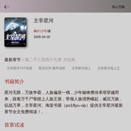
加入书架
主宰星河
枫叶12号
/著
2026-04-20
最新章节：
第二千三百四十九章 大结局
主宰星河TXT资源
星河主宰 萧声漠然
主宰星河海上
主宰星河海上之
梅
主宰星河海上之海
主宰星河TXT奇书网
主宰星河 海上
主宰星河修
书籍简介
炼等级划分
主宰星河女主几个
星河主宰愣头青
主宰星河免费
主宰星河
星河无限，万族争霸，人族偏居一偶，少年杨锋携传承塔穿越而
精校版TXT
主宰星河全文免费阅读
主宰星河txt
主宰星河 笔趣阁
主宰
来，踩着万千尸骨踏上人族王座，带领人族强势崛起，威压万族，
星河女主角
主宰星河好看吗
主宰星河笔趣阁
主宰星河等级划分
主宰星
征战万界，主宰星河。海棠书屋（po18yu.vip）提供主宰星河最新
辰
章节全文免费阅读！。
首章试读