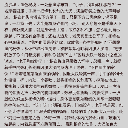
流沙城，血色秘境，一处悬崖瀑布前。 “小子，我看你往那跑？” 一
名穿着囚服，手持一把锋利长剑的大汉，满脸狞笑之色的大声叫喊
道。 杨锋伸头向瀑布下方望了一眼，只见下方云雾缭绕，深不见
底，一旦掉下去，大半是粉身碎骨的下场。 别人穿越不是手掌天下
权，醉卧美人膝，就是身怀金手指，吊打各种不服，怎么轮到自己
穿越，不但没有金手指，还被人追杀，老天真是太公平了，杨锋在
心中哀嚎道。 “我将血灵果交给你，你放我一条生路如何？”不想跳
崖的杨锋，从怀中取出血灵果，双眼紧紧地盯着囚服大汉道。 “想要
我放了你？门都没有，有种你就跳下去！”囚服大汉一脸嚣张之色的
说道。 “老子和你拼了！” 杨锋将血灵果收入怀中，怒吼一声，就提
着手中的锋利长剑向囚服大汉的身边冲了过去。 “不自量力的家
伙！” 看着急速靠近而来的杨锋，囚服大汉轻笑一声，手中的锋利长
剑轻轻一挥，内劲一个吞吐，就将杨锋的长剑震飞，掉落在地上。
紧接着，囚服大汉的右脚微抬，一脚揣在杨锋的胸口，发出一声清
脆的骨折之声，杨锋的胸口凹陷，数根肋骨折断，内脏受损，一股
殷红的鲜血从杨锋的嘴中溢出，身体更是犹如断线的风筝一般狠狠
的摔落在地上。 “咳！咳！想要血灵果，门都没有，老子就是死，也
不会让你得逞的！” 深受重伤的杨锋，冷冷的看了囚服大汉一眼，眼
中闪过一道坚定之色，冷哼一声，就鼓动体内的残余力量，艰难的
站起身，向着悬崖下方跳落而去。 看到杨锋的动作，大汉脸色大