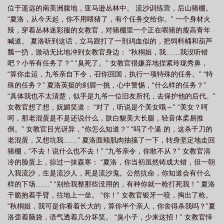
位于遥远的南美洲腹地，亚马逊丛林中。 流沙训练营，后山猪棚。
南
兵王修仙的
修仙兵王在都市夏洛面具女
都市之修仙兵王
修仙兵王在
“夏洛，从今天起，你不用喂猪了，有个任务交给你。” 一个身材火
都市TXT
辣，穿着丛林迷彩服的女教官，对猪棚里一个正在喂猪的瘦高青年
喊道。 夏洛听到这话，立马跟打了一剂鸡血似的，把饲料桶和葫芦
瓢一扔，激动无比地冲到女教官身边： “秋桐姐，我……我没听错
吧？小爷有任务了？” “臭死了。” 女教官很嫌弃地捏紧玲珑秀鼻，
“算你走运，九爷亲自下令，召你回国，执行一项特殊的任务。” “特
殊的任务？” 夏洛英挺的剑眉一挑，心中警惕，“什么样的任务？”
“具体我也不太清楚，似乎是九爷一位旧友所托，去保护他的后代。”
女教官想了想，妩媚笑道： “对了，听说是个美女哦～” “美女？呵
呵，那老混蛋是不是还说什么，肤白貌美大长腿，轻音体柔易推
倒。” 女教官目光讶异，“你怎么知道？” “吗了个逼.的，这杀千刀的
老混蛋，又想坑我……” 夏洛面颊肌肉抽搐了一下，转身坚定地走回
猪棚，“不去！说什么也不去！” “九爷亲令，你敢不从？” 女教官清
冷的脸蛋上，掠过一抹森寒： “夏洛，你当初虽然铸成大错，但一朝
入我流沙，生是流沙人，死是流沙鬼。公然抗命，你知道会有什么
样的下场……” “别给我整那些没用的，有种你就一枪打死我！” 夏洛
干脆抱着手臂，往地上一坐。 “你！” 女教官银牙一咬，掏出了枪。
“秋桐姐，我可是你看着长大的，算你半个亲人，你舍得杀我吗？”夏
洛歪着脑袋，语气透着几分坏笑。 “臭小子，少来这招！” 女教官悻