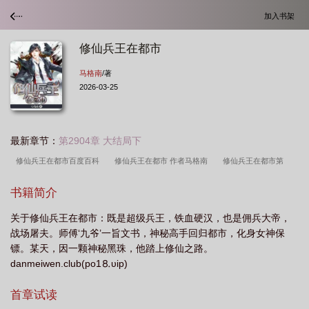
加入书架
修仙兵王在都市
马格南
/著
2026-03-25
最新章节：
第2904章 大结局下
修仙兵王在都市百度百科
修仙兵王在都市 作者马格南
修仙兵王在都市第
5
都市兵王修仙录
修仙兵王在都市全文免费阅读
修仙兵王在都市林婉如结
书籍简介
局
修真兵王重生在都市
修仙兵王在都市划分等级
修仙兵王在都市百
关于修仙兵王在都市：既是超级兵王，铁血硬汉，也是佣兵大帝，
度
修仙兵王在都市林雨
修仙兵王在都市秦故
都市修真兵王
都市兵王修
战场屠夫。师傅‘九爷’一旨文书，神秘高手回归都市，化身女神保
仙类
修仙兵王在都市(夏洛林婉如)
修仙兵王在都市 笔趣阁
都市修仙兵
镖。某天，因一颗神秘黑珠，他踏上修仙之路。
王
修仙兵王在都市笔趣阁
修仙兵王在都市百科
修仙兵王在都市夏洛笔趣
danmeiwen.club(po1⒏υip)
阁
修真兵王在都市夏洛
修仙兵王在都市 雨后来秋
修仙兵王在都市夏
首章试读
洛
修仙兵王在都市无广告
修仙兵王在都市女主有几个
修仙兵王在都市马格