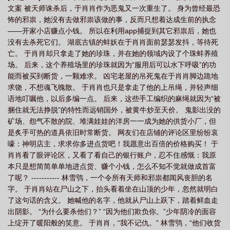
文案 被天师诛杀后，于肖肖作为恶鬼又一次重生了。 身为曾经最恐
怖的邪祟，她没有去做邪祟该做的事，反而只想着达成生前的执念
——开家小店赚点小钱。 所以在利用app捕捉到其它邪祟后，她也
没有去杀死它们。 湖底古镇的蚌妖在于肖肖面前瑟瑟发抖，等待死
亡。 于肖肖却只拿走了她的珍珠，并在她的领域内设了个珠蚌养殖
场。 后来，这个养殖场里的珍珠就因为“服用后可以水下呼吸”的功
能而被买到断货，一颗难求。 凶宅老屋的吊死鬼在于肖肖脚边跪地
求饶，不想魂飞魄散。 于肖肖也只是拿走了他的上吊绳，并轻声细
语地叮嘱他，以后多编一点。 后来，这些手工编织的麻绳就因为“被
捆住就无法挣脱”的特性而远销国外，被黄牛炒至天价。 鬼影出没的
矿场、怨气不散的院、堆满娃娃的洋房一一成为她的供货小厂，但
是炙手可热的道具依旧时常断货。 网友们在店铺的评论区里纷纷哀
嚎：神明店主，求求你多进点货吧！我愿意出百倍的价格购买！ 于
肖肖看了眼评论区，又看了看自己的银行账户，忍不住感慨：我原
本只是想简简单单地进点货、赚个小钱，怎么不知不觉就做成首富
了呢？ ----------- 林雪鸮，一个令所有天师和邪祟都闻风丧胆的名
字。 于肖肖站在尸山之下，抬头看着坐在山顶的少年，忽然就明白
了这句话的含义。 她喊他的名字，他就从尸山上跃下，踏着鲜血走
出阴影。 “为什么要杀他们？” “因为他们欺负你。”少年阴冷的面容
上绽开了暖阳般的笑意。 于肖肖，“我不记仇。” 林雪鸮，“他们收货