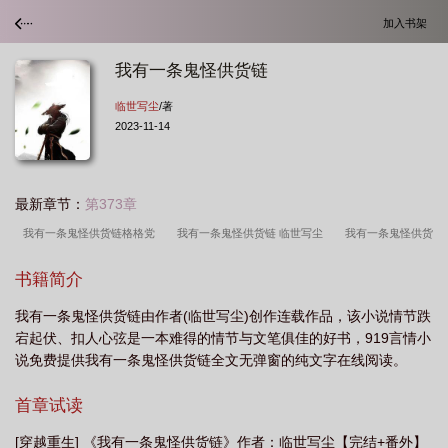
加入书架
我有一条鬼怪供货链
临世写尘
/著
2023-11-14
最新章节：
第373章
我有一条鬼怪供货链格格党
我有一条鬼怪供货链 临世写尘
我有一条鬼怪供货
链全文阅读
我有一条鬼怪供货链 作者临世写尘
我有一条鬼怪供货链链
书籍简介
接
我有一条鬼怪供货链在线阅读
我有一条鬼怪供货链免费阅读
我有一条鬼
我有一条鬼怪供货链由作者(临世写尘)创作连载作品，该小说情节跌
怪供货链同类型
我有一个鬼主意
我有一条鬼怪供货链百度
我有一条鬼怪供
宕起伏、扣人心弦是一本难得的情节与文笔俱佳的好书，919言情小
货链TXT
我有一条鬼怪供货链25
我有一条猛鬼街
我有一条鬼怪供货链txt
说免费提供我有一条鬼怪供货链全文无弹窗的纯文字在线阅读。
百度
首章试读
[穿越重生] 《我有一条鬼怪供货链》作者：临世写尘【完结+番外】