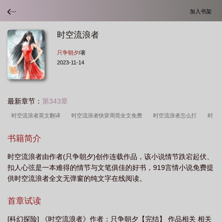
加入书架
时空流浪者
只争朝夕
/著
2023-11-14
最新章节：
第343章
时空流浪者英文翻译
时空流浪者快穿周莞全文免费
时空流浪者怎么打
时
空流浪者完整版免费阅读
时空流浪者柠檬苏苏免费阅读
时空流浪者动画
书籍简介
片
时空流放者
时空流浪者 丧尸
时空流浪者X
泰拉瑞亚时空流浪者怎么
时空流浪者由作者(只争朝夕)创作连载作品，该小说情节跌宕起伏、
召唤
时空流浪汉
时空流浪者 只争朝夕
时空流浪汉 起点
时空流浪者快
扣人心弦是一本难得的情节与文笔俱佳的好书，919言情小说免费提
穿周莞
时空流浪者柠檬苏苏
时空猎人流浪套装怎么得
泰拉瑞亚星海苍穹时
供时空流浪者全文无弹窗的纯文字在线阅读。
空流浪者
时空流浪者之独孤天下
综时空流浪者柠檬
时空流浪者 作者柠檬
首章试读
苏苏
泰拉瑞亚时空流浪者
时空流浪者在哪
时空猎人流浪星城在哪
时空
猎人流浪和圣流浪
时空流浪者完整版
快穿之时空流浪者 笔路
时间流浪
[科幻探险] 《时空流浪者》作者：只争朝夕【完结】 作品相关 相关