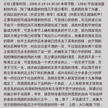
介绍 (更新时间：2006-6-19 14:30:00 本章字数：1394) 宇宙漫游题
者
时空流浪者之魔法大陆
时空流浪者怎么画
泰拉瑞亚时空流浪者怎么
材的作品，除了修真题材的我几乎很少看到，也就因此有了兴趣，
打
时空流浪者by柠檬苏苏
时空流浪者周菀
时空流浪汉 石闻
时空流浪
在我以前的作品《外星文明‐‐将军》或者是《外星文明之超级机甲》
者快穿
时空流浪者柠檬
时空流浪儿
时空流浪者(快穿)
时空流浪者 只争
之重我就想写成这样题材的作品，可是雄心的勃勃，壮志的凌云似
乎由于一些我也说不清楚的原因化成了泡影，虽然外星机甲曾经改
朝夕 范志鹏
时空流浪者电影
流浪者时空裂缝
版成为将军，可是在章节上确有着很多的不尽人意，因为我发现在
我的大纲之中我已经背叛了我自己心中的想法，就像某些朋友说说
的那样，给半之后的作品本身就已经失去了原有的韵味，由于我刚
刚涉足网络写作，对此仅仅是不屑的一笑，不过现在就在两个星期
之前我完完全全的相信了这一切，的确失去了我心中的韵味，因此
我想继续的修改我的大纲，至少要达到我的满意，虽然我不是一个
唯美主义者，可是我也是一个求大求全的人，一切尽求于完善，尽
求于万无一失，或许政治题材的文章不是我的强项，所以我不得不
将文章单单的定义到了科幻的角度，或许在科幻之中多多少少的带
着一些仅仅对于社会的抨击，虽然在世界人权宣言的第十九条明确
规定了，而我国也承认了这样的一个条款： 人人有权享有主张和发
表意见的自由;此项权利包括持有主张而不受干涉的自由，和通过任
何媒介和不论国界，寻求、接受和传递消息和思想的自由 可知这样
的条款在我国的实际执行之中…… 唉，算了，不说废话了，就像大
清王朝期间的饭店之中写的那副对联一样： 上联：大口喝酒 下联：