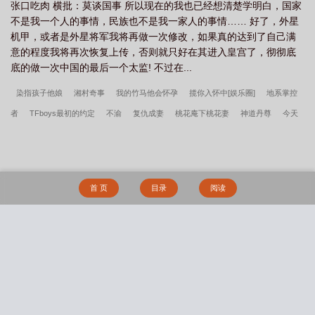
张口吃肉 横批：莫谈国事 所以现在的我也已经想清楚学明白，国家
不是我一个人的事情，民族也不是我一家人的事情…… 好了，外星
机甲，或者是外星将军我将再做一次修改，如果真的达到了自己满
意的程度我将再次恢复上传，否则就只好在其进入皇宫了，彻彻底
底的做一次中国的最后一个太监! 不过在...
染指孩子他娘
湘村奇事
我的竹马他会怀孕
揽你入怀中[娱乐圈]
地系掌控
者
TFboys最初的约定
不渝
复仇成妻
桃花庵下桃花妻
神道丹尊
今天
又有人失忆了
粉对了CP每天都是情人节
偶像再怼我一次
少女A
宠婚再来，
总裁请自重
三千年后我穿回虫族
我有一条鬼怪供货链
鬼校系统
穿越之农家
医女
重生之现世安好
恶雌又坏又渣五个兽夫争被打顾纯善百度网盘未删减
主
首 页
目录
阅读
角叫顾纯善的小说
主角叫叶舟叶莲的小说
叶言一最新小说恶雌又坏又渣五个兽夫
争被打
七零渣夫吃绝户二嫁大佬宠不停小说笔趣阁正版
恶雌又坏又渣五个兽夫争
被打小说笔趣阁正版
司臾最新小说莳柳
主角叫刘邦刘秀刘裕的小说
汪楚怀最
搜 索
新小说落脚之地
七零渣夫吃绝户二嫁大佬宠不停陆惊蛰张明远百度网盘未删减