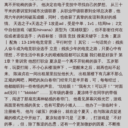
离不开轮椅的孩子。 他决定在电子竞技中寻找自己的梦想。 从三十
平米的赛训室到城市次级联赛，从职业甲级联赛到全球总决赛，他
用六年的时间破茧成蝶，同时，也收获了真挚的友谊和美好的感
情。 天选之子x天选之子 1攻是ad，受是中单，1v1，结局he； 2文
中自创游戏《破茧/nirvana》原型为《英雄联盟》，但不影射任何在
役或者退役选手； 内容标签： 强强 竞技 搜索关键字：主角：夏凉
┃ 配角：13-19年电竞背景，平行时空 ┃ 其它： 一句话简介：残疾
人奋斗成为电竞职业选手 立意：残疾少年的电竞之路，只要心中有
理想，不管生活中有多大的艰难险阻都可以克服 我们都是好孩子 第
1章 ? 青训营 他想打职业 夏凉是一个离不开轮椅的孩子。 五岁那
年，玩耍打闹，不小心从楼顶摔下，一觉醒来之后，就再也站不起
来。 陈淑贞在一间出租屋里拉扯他长大。 出租屋楼下有几家不那么
正规的网吧，网吧的灰白卷帘门经常只是半开着，可，每每经过，
他都能听到一些奇怪的声音。 “坑给眼！” “我有大！可以开！” “对面
ad没闪！” “bbbbb!” …… 五年级的暑假，夏凉终于在同学的带领
下，闯进了那扇充满神秘感的卷帘门。 他看见屏幕闪烁光芒，游戏
画面里有性感的美女，也有可爱的小矮人…… 他办了一张临时卡，
注册账号。 他与《破茧》的缘分，就在这个夏天，在与陈淑贞捉迷
藏的模式之中开始了。 夏凉知道学习是「正事」，打游戏是「不好
的事」，但，除了叛逆的怂恿，还有一个更加微妙的因素，不断推