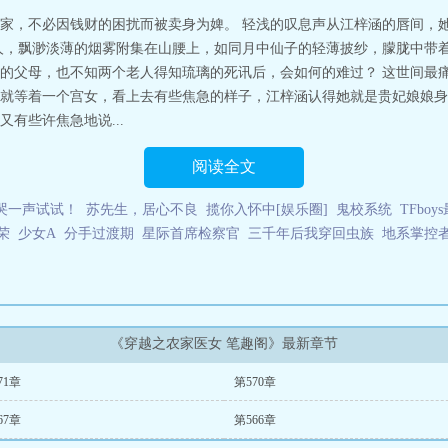
穿越之农家医女百度云 飞天猪猪
家，不必因钱财的困扰而被卖身为婢。 轻浅的叹息声从江梓涵的唇间，
人，飘渺淡薄的烟雾附集在山腰上，如同月中仙子的轻薄披纱，朦胧中带着
的父母，也不知两个老人得知琉璃的死讯后，会如何的难过？ 这世间最
就等着一个宫女，看上去有些焦急的样子，江梓涵认得她就是贵妃娘娘身
有些许焦急地说...
阅读全文
哭一声试试！
苏先生，居心不良
揽你入怀中[娱乐圈]
鬼校系统
TFbo
荣
少女A
分手过渡期
星际首席检察官
三千年后我穿回虫族
地系掌控
《穿越之农家医女 笔趣阁》最新章节
71章
第570章
67章
第566章