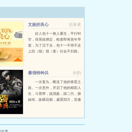
文娱的良心
后来者
好人包十一救人重生，平行时
空，得系统绑定，检查即将英年早
逝，为了活下去，包十一不得不走
上回（报）报（复）社会不归路。
包十一作品标签黑暗系！致郁系！
读者气说好的爽文呢？包十一你的
良心不会痛吗？读者怒再也不看你
最强特种兵
剑韵
的文了！死太监挖坑不...
一次复仇，断送了他的将星之
路。一次意外，开启了他的精彩人
生，斗黑帮，战强敌，踩二代，撩
妹纸，纵横花都，威震四方，笑傲
江湖。...
者欣赏。