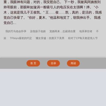
重，我眼神有问题，对的，我安慰自己。 下一秒，我被凤阿姨推到
帅哥眼前，那眼眸如漩涡一般吸引人的电压实在太强啊！摔。 “小
木，这就是我儿子王俊凯。” 王……俊……凯，真的，是活的，我感
觉自己快晕了。 “你好，夏木。”他温和地笑了，朝我伸出手。 我感
觉自己...
我的竹马他会怀孕
染指孩子他娘
宠婚再来，总裁请自重
地系掌控者
不
渝
TFboys最初的约定
懒女穿越：坐拥天下美男
粉对了CP每天都是情人节
复仇成妻
偶像再怼我一次
穿越之农家医女
桃花庵下桃花妻
湘村奇事
迷
妹日常
死对头为何那样
重生之现世安好
轮椅上的王冠[电竞]
时空流浪者
复仇重生：嫡女开局拿三杀
猛鬼夜谈短篇集
恶雌又坏又渣五个兽夫争被打顾纯
首 页
目录
阅读
善百度网盘未删减
主角叫顾纯善的小说
主角叫叶舟叶莲的小说
叶言一最新小
说恶雌又坏又渣五个兽夫争被打
七零渣夫吃绝户二嫁大佬宠不停小说笔趣阁正版
恶雌又坏又渣五个兽夫争被打小说笔趣阁正版
司臾最新小说莳柳
主角叫刘邦刘
搜 索
秀刘裕的小说
汪楚怀最新小说落脚之地
七零渣夫吃绝户二嫁大佬宠不停陆惊蛰张
明远百度网盘未删减