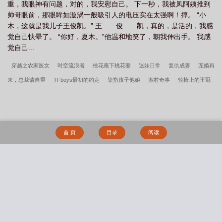
重，我眼神有问题，对的，我安慰自己。 下一秒，我被凤阿姨推到
帅哥眼前，那眼眸如漩涡一般吸引人的电压实在太强啊！摔。 “小
木，这就是我儿子王俊凯。” 王……俊……凯，真的，是活的，我感
觉自己快晕了。 “你好，夏木。”他温和地笑了，朝我伸出手。 我感
觉自己...
穿越之农家医女
时空流浪者
桃花庵下桃花妻
迷妹日常
复仇成妻
宠婚再
来，总裁请自重
TFboys最初的约定
染指孩子他娘
湘村奇事
轮椅上的王冠
[电竞]
猛鬼夜谈短篇集
粉对了CP每天都是情人节
重生之现世安好
不渝
复仇重生：嫡女开局拿三杀
偶像再怼我一次
懒女穿越：坐拥天下美男
地系
掌控者
我的竹马他会怀孕
死对头为何那样
恶雌又坏又渣五个兽夫争被打顾纯
首 页
目录
阅读
善百度网盘未删减
主角叫顾纯善的小说
主角叫叶舟叶莲的小说
叶言一最新小
说恶雌又坏又渣五个兽夫争被打
七零渣夫吃绝户二嫁大佬宠不停小说笔趣阁正版
恶雌又坏又渣五个兽夫争被打小说笔趣阁正版
司臾最新小说莳柳
主角叫刘邦刘
搜 索
秀刘裕的小说
汪楚怀最新小说落脚之地
七零渣夫吃绝户二嫁大佬宠不停陆惊蛰张
明远百度网盘未删减