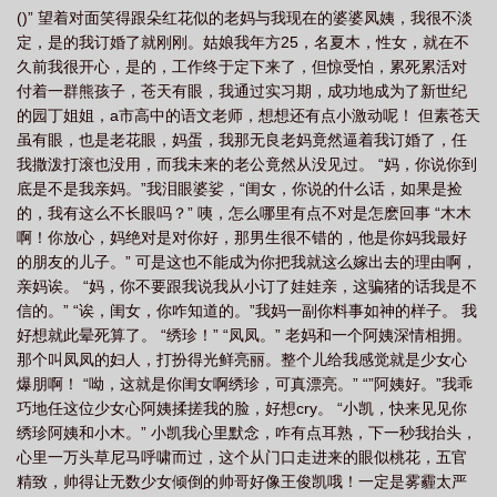
()” 望着对面笑得跟朵红花似的老妈与我现在的婆婆凤姨，我很不淡
是女生全文免费阅读全文
男神大人是女生免费阅读1302
男神大人什么意思
定，是的我订婚了就刚刚。姑娘我年方25，名夏木，性女，就在不
久前我很开心，是的，工作终于定下来了，但惊受怕，累死累活对
付着一群熊孩子，苍天有眼，我通过实习期，成功地成为了新世纪
的园丁姐姐，a市高中的语文老师，想想还有点小激动呢！ 但素苍天
虽有眼，也是老花眼，妈蛋，我那无良老妈竟然逼着我订婚了，任
我撒泼打滚也没用，而我未来的老公竟然从没见过。 “妈，你说你到
底是不是我亲妈。”我泪眼婆娑，“闺女，你说的什么话，如果是捡
的，我有这么不长眼吗？” 咦，怎么哪里有点不对是怎麽回事 “木木
啊！你放心，妈绝对是对你好，那男生很不错的，他是你妈我最好
的朋友的儿子。” 可是这也不能成为你把我就这么嫁出去的理由啊，
亲妈诶。 “妈，你不要跟我说我从小订了娃娃亲，这骗猪的话我是不
信的。” “诶，闺女，你咋知道的。”我妈一副你料事如神的样子。 我
好想就此晕死算了。 “绣珍！” “凤凤。” 老妈和一个阿姨深情相拥。
那个叫凤凤的妇人，打扮得光鲜亮丽。整个儿给我感觉就是少女心
爆朋啊！ “呦，这就是你闺女啊绣珍，可真漂亮。” “”阿姨好。”我乖
巧地任这位少女心阿姨揉搓我的脸，好想cry。 “小凯，快来见见你
绣珍阿姨和小木。” 小凯我心里默念，咋有点耳熟，下一秒我抬头，
心里一万头草尼马呼啸而过，这个从门口走进来的眼似桃花，五官
精致，帅得让无数少女倾倒的帅哥好像王俊凯哦！一定是雾霾太严